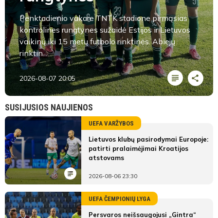
Penktadienio vakare TNTK stadione pirmąsias
kontrolines rungtynes sužaidė Estijos ir Lietuvos
vaikinų iki 15 metų futbolo rinktinės. Abiejų
rinktin...
2026-08-07 20:05
SUSIJUSIOS NAUJIENOS
UEFA VARŽYBOS
Lietuvos klubų pasirodymai Europoje:
patirti pralaimėjimai Kroatijos
atstovams
2026-08-06 23:30
UEFA ČEMPIONIŲ LYGA
Persvaros neišsaugojusi „Gintra“