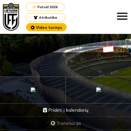
Futsal 2026
Atributika
Video turinys
Pridėti į kalendorių
Transliacija