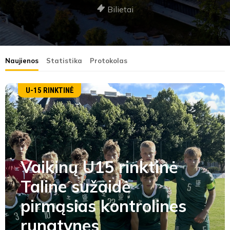
Bilietai
Naujienos
Statistika
Protokolas
U-15 RINKTINĖ
Vaikinų U15 rinktinė
Taline sužaidė
pirmąsias kontrolines
rungtynes