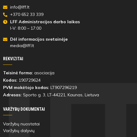
info@lff.lt
+370 652 33 339
LFF Administracijos darbo laikas
I-V: 8:00 – 17:00
Dėl informacijos svetainėje
media@lff.lt
REKVIZITAI
Teisinė forma:
asociacija
Kodas:
190729624
PVM mokėtojo kodas:
LT907296219
Adresas:
Sporto g. 3, LT-
44221
, Kaunas, Lietuva
VARŽYBŲ DOKUMENTAI
Varžybų nuostatai
Varžybų dalyvių