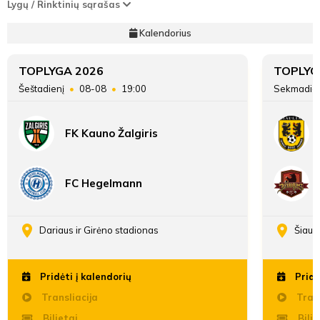
Lygų / Rinktinių sąrašas
Kalendorius
TOPLYGA 2026
TOPLYG
Šeštadienį
08-08
19:00
Sekmadie
FK Kauno Žalgiris
FC Hegelmann
Dariaus ir Girėno stadionas
Šiaul
Pridėti į kalendorių
Pridė
Transliacija
Trans
Bilietai
Bilie