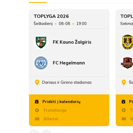
TOPLYGA 2026
TOPL
45
Šeštadienį
08-08
19:00
Sekma
FK Kauno Žalgiris
FC Hegelmann
enos
Dariaus ir Girėno stadionas
Ši
Pridėti į kalendorių
Pr
Transliacija
Tr
Bilietai
B