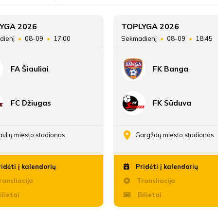
YGA 2026
TOPLYGA 2026
dienį
08-09
17:00
Sekmadienį
08-09
18:45
FA Šiauliai
FK Banga
FC Džiugas
FK Sūduva
aulių miesto stadionas
Gargždų miesto stadionas
idėti į kalendorių
Pridėti į kalendorių
ansliacija
Transliacija
ilietai
Bilietai