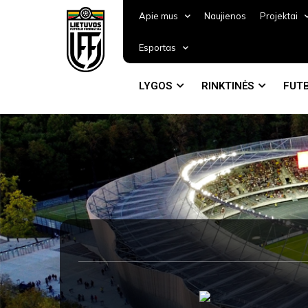
Apie mus
Naujienos
Projektai
Esportas
LYGOS
RINKTINĖS
FUTB