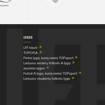
Visos artimiausios rungtynės ir rezultatai
Visos artimiausios rungtynės ir rezultatai
Visos artimiausios rungtynės ir rezultatai
Visos artimiausios rungtynės ir rezultatai
Visos artimiausios rungtynės ir rezultatai
Visos artimiausios rungtynės ir rezultatai
LYGOS
LFF taurė
TOPLYGA
Pirma lyga, kurią remia TOPsport
Lietuvos moterų futbolo A lyga
Jaunimo lygos
Futsal A lyga, kurią remia TOPsport
Lietuvos studentų futbolo lyga