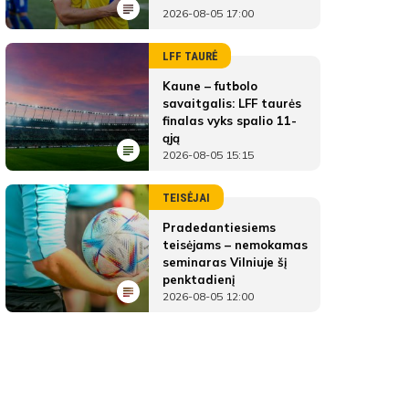
2026-08-05 17:00
LFF TAURĖ
Kaune – futbolo
savaitgalis: LFF taurės
finalas vyks spalio 11-
ąją
2026-08-05 15:15
TEISĖJAI
Pradedantiesiems
teisėjams – nemokamas
seminaras Vilniuje šį
penktadienį
2026-08-05 12:00