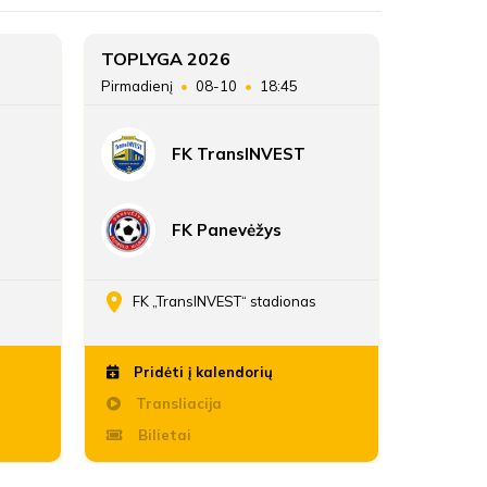
TOPLYGA 2026
TOPLYG
Pirmadienį
08-10
18:45
Sekmadie
FK TransINVEST
FK Panevėžys
FK „TransINVEST“ stadionas
Daria
Pridėti į kalendorių
Pridė
Transliacija
Trans
Bilietai
Bili