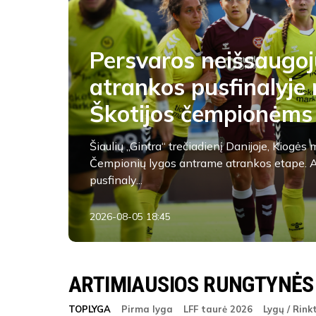
Persvaros neišsaugoj
atrankos pusfinalyje 
Škotijos čempionėms
Šiaulių „Gintra“ trečiadienį Danijoje, Kiogė
Čempionių lygos antrame atrankos etape. A
pusfinaly...
2026-08-05 18:45
ARTIMIAUSIOS RUNGTYNĖS
TOPLYGA
Pirma lyga
LFF taurė 2026
Lygų / Rink