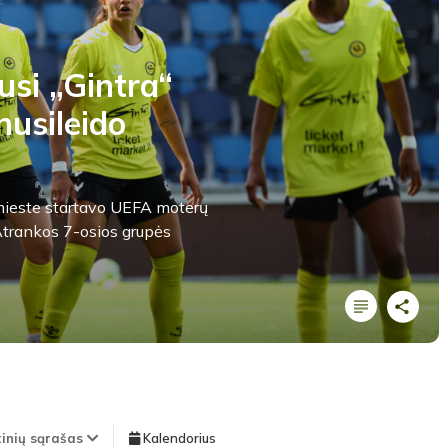
usi „Gintra“
nusileido
s mieste startavo UEFA moterų
trankos 7-osios grupės
tinių sąrašas
Kalendorius