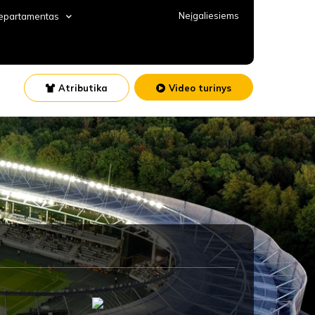
Neįgaliesiems
departamentas
Atributika
Video turinys