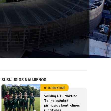
SUSIJUSIOS NAUJIENOS
U-15 RINKTINĖ
Vaikinų U15 rinktinė
Taline sužaidė
pirmąsias kontrolines
rungtynes