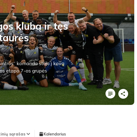
os klubą ir tęs
taurės
Gintros“ komanda stojo į kovą
os etapo 7-os grupės
tinių sąrašas
Kalendorius