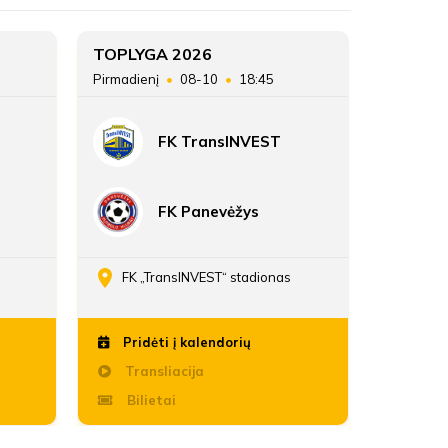
TOPLYGA 2026
TOPLYG
Pirmadienį
08-10
18:45
Sekmadie
FK TransINVEST
FK Panevėžys
FK „TransINVEST“ stadionas
Daria
Pridėti į kalendorių
Pridė
Transliacija
Trans
Bilietai
Bili