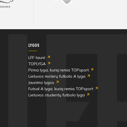
Visos artimiausios rungtynės ir rezultatai
Visos artimiausios rungtynės ir rezultatai
Visos artimiausios rungtynės ir rezultatai
Visos artimiausios rungtynės ir rezultatai
Visos artimiausios rungtynės ir rezultatai
Visos artimiausios rungtynės ir rezultatai
LYGOS
LFF taurė
TOPLYGA
Pirma lyga, kurią remia TOPsport
Lietuvos moterų futbolo A lyga
Jaunimo lygos
Futsal A lyga, kurią remia TOPsport
Lietuvos studentų futbolo lyga