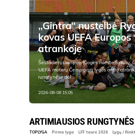
„Gintra“ nustelbė Ryg
kovas UEFA Europos 
atrankoje
Šeštadienį Danijoje, Kiogės mieste Šiaulių „
UEFA moterų Čempionių lygos antro atrank
rungtynėse dėl ...
2026-08-08 15:05
ARTIMIAUSIOS RUNGTYNĖS
TOPLYGA
Pirma lyga
LFF taurė 2026
Lygų / Rink