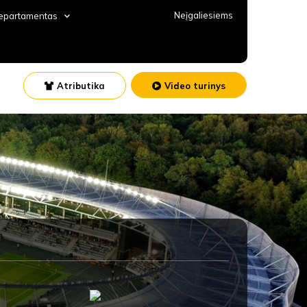
Neįgaliesiems
departamentas
Atributika
Video turinys