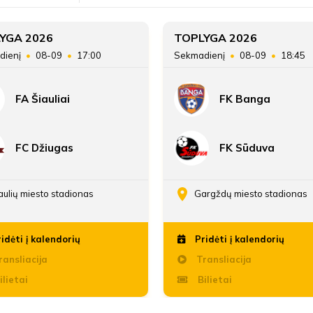
YGA 2026
TOPLYGA 2026
dienį
08-09
17:00
Sekmadienį
08-09
18:45
FA Šiauliai
FK Banga
FC Džiugas
FK Sūduva
aulių miesto stadionas
Gargždų miesto stadionas
idėti į kalendorių
Pridėti į kalendorių
ansliacija
Transliacija
ilietai
Bilietai