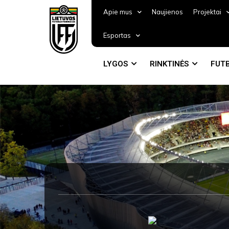
Apie mus
Naujienos
Projektai
Esportas
LYGOS
RINKTINĖS
FUTB