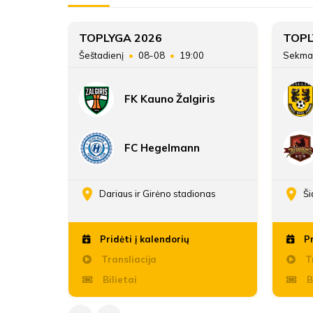
TOPLYGA 2026
TOPL
45
Šeštadienį
08-08
19:00
Sekma
FK Kauno Žalgiris
FC Hegelmann
enos
Dariaus ir Girėno stadionas
Ši
Pridėti į kalendorių
Pr
Transliacija
Tr
Bilietai
B