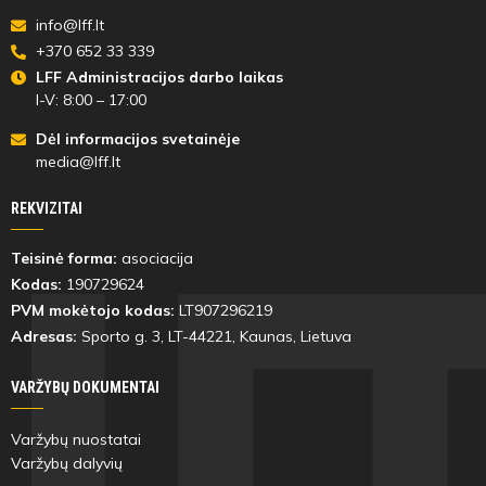
info@lff.lt
+370 652 33 339
LFF Administracijos darbo laikas
I-V: 8:00 – 17:00
Dėl informacijos svetainėje
media@lff.lt
REKVIZITAI
Teisinė forma:
asociacija
Kodas:
190729624
PVM mokėtojo kodas:
LT907296219
Adresas:
Sporto g. 3, LT-
44221
, Kaunas, Lietuva
VARŽYBŲ DOKUMENTAI
Varžybų nuostatai
Varžybų dalyvių