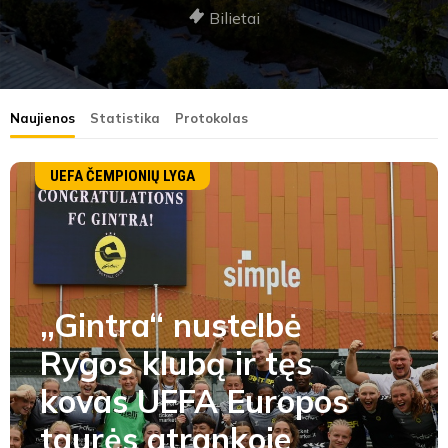
Bilietai
Naujienos
Statistika
Protokolas
UEFA ČEMPIONIŲ LYGA
„Gintra“ nustelbė
Rygos klubą ir tęs
kovas UEFA Europos
taurės atrankoje