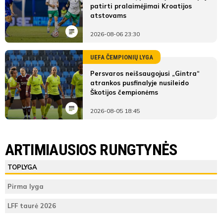
patirti pralaimėjimai Kroatijos
atstovams
2026-08-06 23:30
UEFA ČEMPIONIŲ LYGA
Persvaros neišsaugojusi „Gintra“
atrankos pusfinalyje nusileido
Škotijos čempionėms
2026-08-05 18:45
ARTIMIAUSIOS RUNGTYNĖS
TOPLYGA
Pirma lyga
LFF taurė 2026