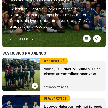
Šeštadienį Danijoje, Kiogės mieste Šiaulių
„Gintros“ komanda stojo į kovą UEFA moterų
Čempionių lygos antro atrankos etapo 7-os
grupės rungtynėse dėl ...
2026-08-08 15:05
SUSIJUSIOS NAUJIENOS
U-15 RINKTINĖ
Vaikinų U15 rinktinė Taline sužaidė
pirmąsias kontrolines rungtynes
2026-08-07 20:05
UEFA VARŽYBOS
Lietuvos klubų pasirodymai Europoje: