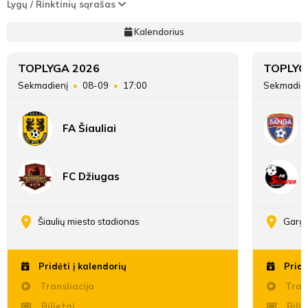
Lygų / Rinktinių sąrašas
Kalendorius
TOPLYGA 2026
TOPLYG
Sekmadienį
08-09
17:00
Sekmadie
FA Šiauliai
FC Džiugas
Šiaulių miesto stadionas
Gargž
Pridėti į kalendorių
Pridė
Transliacija
Trans
Bilietai
Bilie