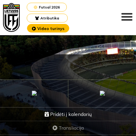
Futsal 2026
Atributika
Video turinys
Pridėti į kalendorių
Transliacija