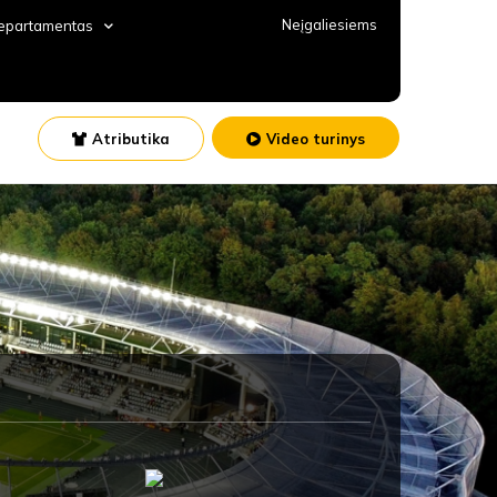
Neįgaliesiems
departamentas
Atributika
Video turinys