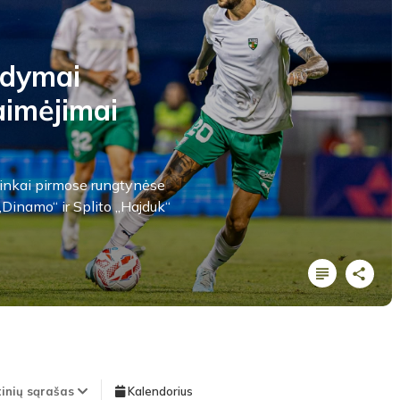
odymai
laimėjimai
lininkai pirmose rungtynėse
„Dinamo“ ir Splito „Hajduk“
tinių sąrašas
Kalendorius