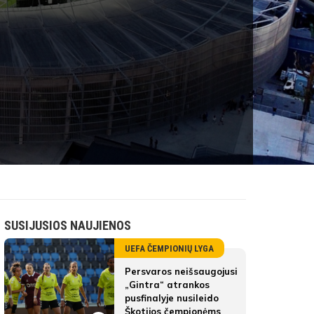
SUSIJUSIOS NAUJIENOS
UEFA ČEMPIONIŲ LYGA
Persvaros neišsaugojusi
„Gintra“ atrankos
pusfinalyje nusileido
Škotijos čempionėms