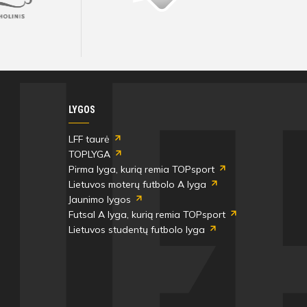
Visos artimiausios rungtynės ir rezultatai
Visos artimiausios rungtynės ir rezultatai
Visos artimiausios rungtynės ir rezultatai
Visos artimiausios rungtynės ir rezultatai
Visos artimiausios rungtynės ir rezultatai
Visos artimiausios rungtynės ir rezultatai
LYGOS
LFF taurė
TOPLYGA
Pirma lyga, kurią remia TOPsport
Lietuvos moterų futbolo A lyga
Jaunimo lygos
Futsal A lyga, kurią remia TOPsport
Lietuvos studentų futbolo lyga