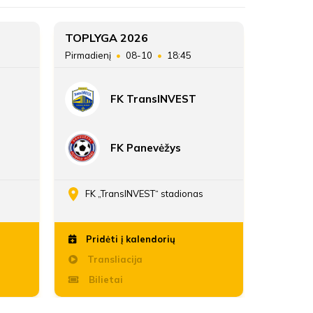
TOPLYGA 2026
TOPLYG
Pirmadienį
08-10
18:45
Sekmadie
FK TransINVEST
FK Panevėžys
FK „TransINVEST“ stadionas
Daria
Pridėti į kalendorių
Pridė
Transliacija
Trans
Bilietai
Bili