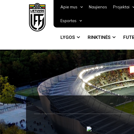
Apie mus
Naujienos
Projektai
Esportas
LYGOS
RINKTINĖS
FUTB