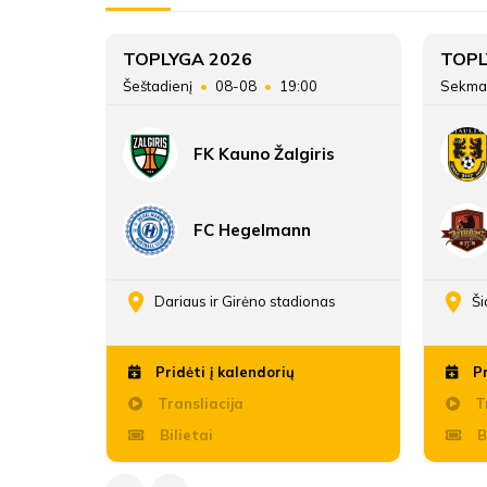
TOPLYGA 2026
TOPL
45
Šeštadienį
08-08
19:00
Sekma
FK Kauno Žalgiris
FC Hegelmann
enos
Dariaus ir Girėno stadionas
Ši
Pridėti į kalendorių
Pr
Transliacija
Tr
Bilietai
B