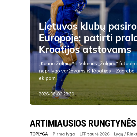
Lietuvos klubų pasir
Europoje: patirti pra
Kroatijos atstovams
„Kauno Žalgirio“ ir Vilniaus „Žalgirio“ futbo
neprilygo varžovams iš Kroatijos – Zagrebo 
ekipom...
2026-08-06 23:30
ARTIMIAUSIOS RUNGTYNĖS
TOPLYGA
Pirma lyga
LFF taurė 2026
Lygų / Rink