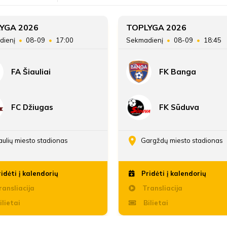
YGA 2026
TOPLYGA 2026
dienį
08-09
17:00
Sekmadienį
08-09
18:45
FA Šiauliai
FK Banga
FC Džiugas
FK Sūduva
aulių miesto stadionas
Gargždų miesto stadionas
idėti į kalendorių
Pridėti į kalendorių
ansliacija
Transliacija
ilietai
Bilietai