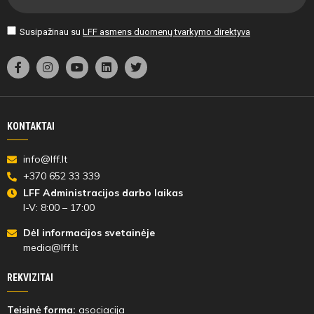
78'
min
Susipažinau su
LFF asmens duomenų tvarkymo direktyva
Christopher
Edwin
Ellah
KONTAKTAI
info@lff.lt
+370 652 33 339
83'
LFF Administracijos darbo laikas
min
I-V: 8:00 – 17:00
Dėl informacijos svetainėje
Maksym
Justas
media@lff.lt
Sadovyi
Paštukas
REKVIZITAI
Teisinė forma:
asociacija