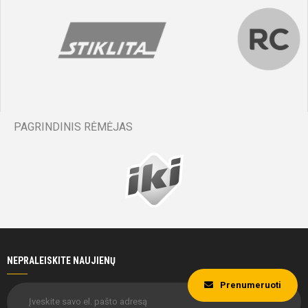
76'
min
Chinonso
Illia
Jeremiah
Kotov
Obi
PAGRINDINIS RĖMĖJAS
76'
min
Mikolaj
Seweryn
Raczynski
NEPRALEISKITE NAUJIENŲ
Prenumeruoti