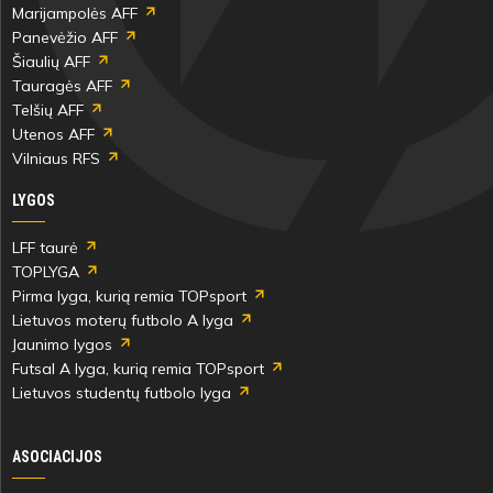
Marijampolės AFF
90'
Panevėžio AFF
min
Šiaulių AFF
Tauragės AFF
Telšių AFF
Bruno
Pijus
Utenos AFF
Pedro
Čepononis
Vilniaus RFS
LYGOS
LFF taurė
90'+1'
TOPLYGA
min
Pirma lyga, kurią remia TOPsport
Lietuvos moterų futbolo A lyga
Jaunimo lygos
Christopher
Futsal A lyga, kurią remia TOPsport
Edwin
Lietuvos studentų futbolo lyga
Ellah
ASOCIACIJOS
Varžybų