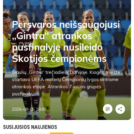
Persvaros neišsaugojusi
„Gintra“ atrankos
pusfinalyje nusileido
Škotijos čempionėms
Šiaulių „Gintra“ trečiadienį Danijoje, Kiogės mieste
startavo UEFA moterų Čempionių lygos antrame
atrankos etape. Atrankos 7-osios grupės
pusfinaly...
2026-08-05 18:45
SUSIJUSIOS NAUJIENOS