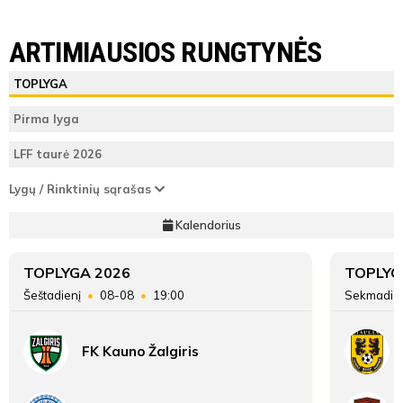
LYGOS STATISTIKA
DFK Dainava
FK Garliava
ARTIMIAUSIOS RUNGTYNĖS
Antras
DFK
FK
ŽAIDĖJAI
TEISĖJAI
ŽAIDĖJAI
TOPLYGA
kėlinys
Dainava
Garliava
DFK Dainava
Mantas
Pirma lyga
Teisėjas
Ličkus
6
Vieta lentelėje
11
LFF taurė 2026
46'
FK Garliava
32
Taškai
22
Lygų / Rinktinių sąrašas
min
ATSARGINIAI ŽAIDĖJAI
ATSARGINIAI ŽAIDĖJAI
Kalendorius
Įvarčių
Simas
Vasaris
30:17
22:16
skirtumas
Šiaudvytis
Vasiliauskas
TOPLYGA 2026
TOPLYG
Šeštadienį
08-08
19:00
Sekmadie
FK Kauno Žalgiris
46'
min