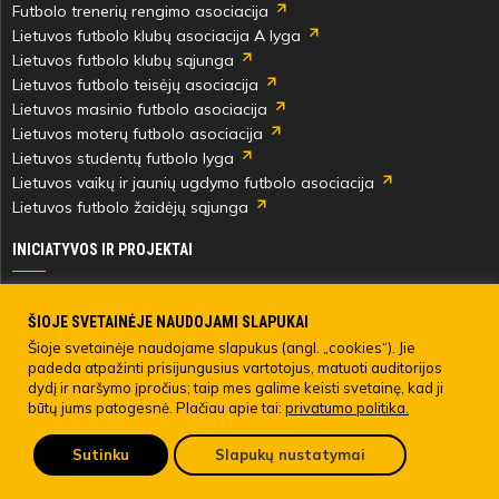
Futbolo trenerių rengimo asociacija
pabaiga
Lietuvos futbolo klubų asociacija A lyga
Lietuvos futbolo klubų sąjunga
Lietuvos futbolo teisėjų asociacija
Lietuvos masinio futbolo asociacija
Lietuvos moterų futbolo asociacija
Lietuvos studentų futbolo lyga
Lietuvos vaikų ir jaunių ugdymo futbolo asociacija
Lietuvos futbolo žaidėjų sąjunga
INICIATYVOS IR PROJEKTAI
Skautingas Lietuvoje ir užsienyje
Paramos fondai
ŠIOJE SVETAINĖJE NAUDOJAMI SLAPUKAI
Medicinos centras
Šioje svetainėje naudojame slapukus (angl. „cookies“). Jie
padeda atpažinti prisijungusius vartotojus, matuoti auditorijos
Live Your Goals
dydį ir naršymo įpročius; taip mes galime keisti svetainę, kad ji
būtų jums patogesnė. Plačiau apie tai:
privatumo politika.
© 2022 LIETUVOS FUTBOLO FEDERACIJA. Visos teisės saugomos.
Sutinku
Slapukų nustatymai
Pateikti anoniminį skundą
LFF asmens duomenų tvarkymo direktyva