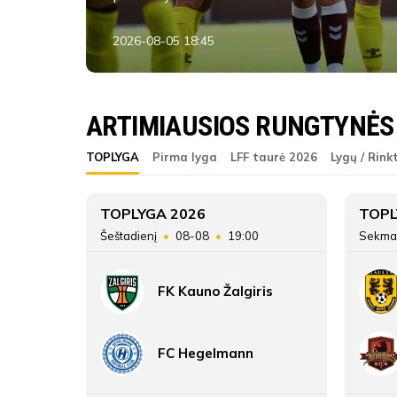
2026-08-05 18:45
FA Šiauliai B
ARTIMIAUSIOS RUNGTYNĖS
ŽAIDĖJAI
FA Šiauliai B
TOPLYGA
Pirma lyga
LFF taurė 2026
Lygų / Rink
FA Šiauliai B
4
TOPLYGA 2026
TOPL
45
Šeštadienį
08-08
19:00
Sekma
26
FK Kauno Žalgiris
37:21
ATSARGINIAI ŽAIDĖJAI
FC Hegelmann