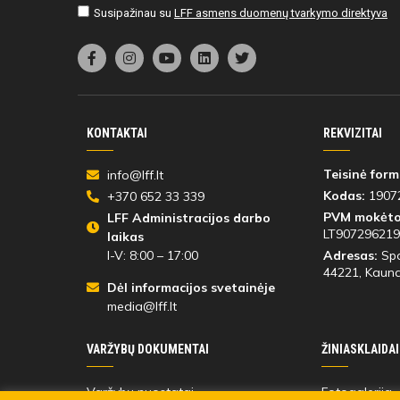
Susipažinau su
LFF asmens duomenų tvarkymo direktyva
KONTAKTAI
REKVIZITAI
Teisinė form
info@lff.lt
Kodas:
1907
+370 652 33 339
PVM mokėto
LFF Administracijos darbo
LT907296219
laikas
I-V: 8:00 – 17:00
Adresas:
Spo
44221
, Kauna
Dėl informacijos svetainėje
media@lff.lt
VARŽYBŲ DOKUMENTAI
ŽINIASKLAIDAI
Varžybų nuostatai
Fotogalerija