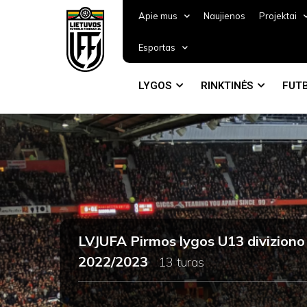
Apie mus
Naujienos
Projektai
Esportas
LYGOS
RINKTINĖS
FUTB
LVJUFA Pirmos lygos U13 diviziono
2022/2023
13 turas