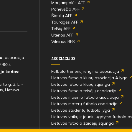
Marijampolės AFF
Panevėžio AFF
Šiaulių AFF
Tauragės AFF
59'
Ernest Aganin
Telšių AFF
min
Utenos AFF
Vilniaus RFS
64'
Ernest Aganin
a:
asociacija
min
ASOCIACIJOS
29624
Futbolo trenerių rengimo asociacija
jo kodas:
Lietuvos futbolo klubų asociacija A lyga
64'
Ernest Aganin
rto g. 3, LT-
Lietuvos futbolo klubų sąjunga
min
s, Lietuva
Lietuvos futbolo teisėjų asociacija
Lietuvos masinio futbolo asociacija
Lietuvos moterų futbolo asociacija
Lietuvos studentų futbolo lyga
64'
Ernest Aganin
Lietuvos vaikų ir jaunių ugdymo futbolo as
min
Lietuvos futbolo žaidėjų sąjunga