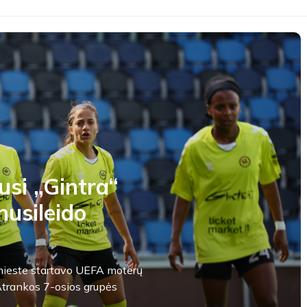
usi „Gintra“
nusileido
s mieste startavo UEFA moterų
trankos 7-osios grupės