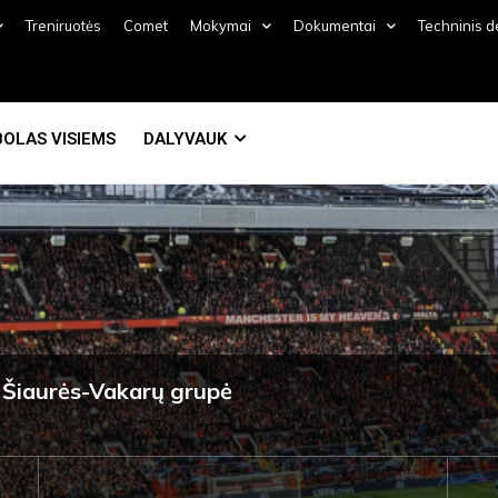
Treniruotės
Comet
Mokymai
Dokumentai
Techninis 
OLAS VISIEMS
DALYVAUK
 Šiaurės-Vakarų grupė