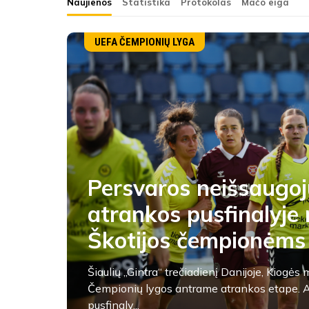
Naujienos
Statistika
Protokolas
Mačo eiga
UEFA ČEMPIONIŲ LYGA
Persvaros neišsaugoj
atrankos pusfinalyje 
Škotijos čempionėms
Šiaulių „Gintra“ trečiadienį Danijoje, Kiogė
Čempionių lygos antrame atrankos etape. A
pusfinaly...