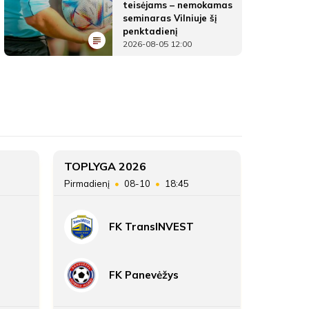
teisėjams – nemokamas
seminaras Vilniuje šį
penktadienį
2026-08-05 12:00
FK Atmosfera
ŽAIDĖJAI
FK Atmosfera
FK Atmosfera
3
TOPLYGA 2026
TOPLYG
Pirmadienį
08-10
18:45
Sekmadie
28
FK TransINVEST
66:30
ATSARGINIAI ŽAIDĖJAI
FK Panevėžys