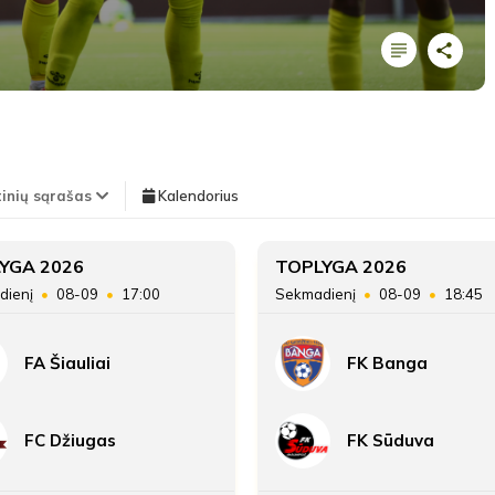
LYGOS STATISTIKA
Pirmas kėlinys
TEISĖJAI
tinių sąrašas
Kalendorius
Teisėjas
Rokas Petrauskas
34'
Vieta lentelėje
YGA 2026
TOPLYGA 2026
Gerardas Čepas
min
Pirmasis asistentas
Gustas Vaičiūnas
dienį
08-09
17:00
Sekmadienį
08-09
18:45
Taškai
Antrasis asistentas
Kajus Ziminskas
FA Šiauliai
FK Banga
34'
Įvarčių skirtumas
Gerardas Čepas
min
FC Džiugas
FK Sūduva
34'
Gerardas Čepas