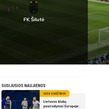
FK Šilutė
SUSIJUSIOS NAUJIENOS
UEFA VARŽYBOS
Lietuvos klubų
pasirodymai Europoje: