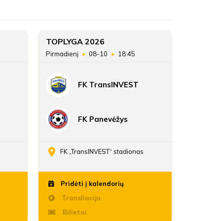
ŽAIDĖJAI
FK Šilutė
FK Šilutė
ATSARGINIAI ŽAIDĖJAI
2
TOPLYGA 2026
TOPLYG
Pirmadienį
08-10
18:45
Sekmadie
24
FK TransINVEST
35:22
FK Panevėžys
FK „TransINVEST“ stadionas
Daria
Pridėti į kalendorių
Pridė
Transliacija
Trans
Bilietai
Bili