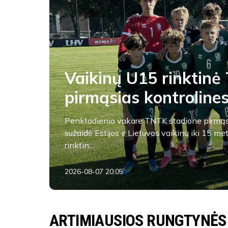
Vaikinų U15 rinktinė 
pirmąsias kontroline
Penktadienio vakare TNTK stadione pirmąs
sužaidė Estijos ir Lietuvos vaikinų iki 15 me
rinktin...
2026-08-07 20:05
FA Tauras
ARTIMIAUSIOS RUNGTYNĖS