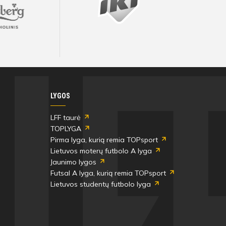
Visos artimiausios rungtynės ir rezultatai
Visos artimiausios rungtynės ir rezultatai
Visos artimiausios rungtynės ir rezultatai
Visos artimiausios rungtynės ir rezultatai
Visos artimiausios rungtynės ir rezultatai
Visos artimiausios rungtynės ir rezultatai
LYGOS
LFF taurė
TOPLYGA
Pirma lyga, kurią remia TOPsport
Lietuvos moterų futbolo A lyga
Jaunimo lygos
Futsal A lyga, kurią remia TOPsport
Lietuvos studentų futbolo lyga