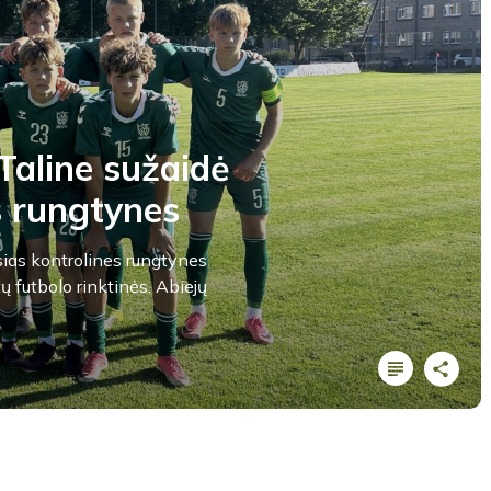
Taline sužaidė
s rungtynes
ias kontrolines rungtynes
tų futbolo rinktinės. Abiejų
LYGOS STATISTIKA
Varžybų pabaiga