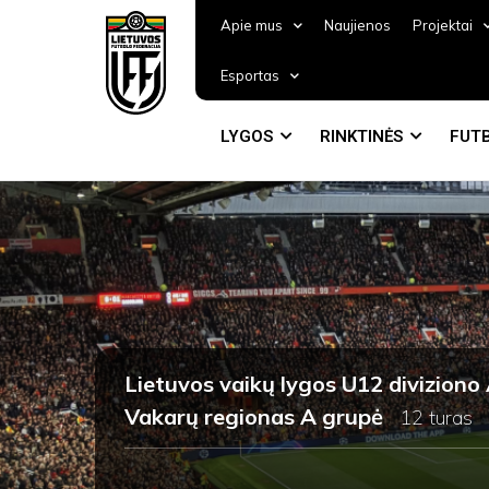
Apie mus
Naujienos
Projektai
Esportas
LYGOS
RINKTINĖS
FUTB
Lietuvos vaikų lygos U12 divizion
Vakarų regionas A grupė
12 turas