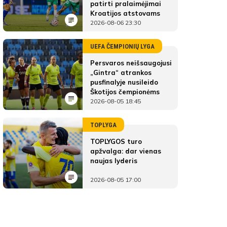
patirti pralaimėjimai
Kroatijos atstovams
2026-08-06 23:30
UEFA ČEMPIONIŲ LYGA
Persvaros neišsaugojusi
„Gintra“ atrankos
pusfinalyje nusileido
Škotijos čempionėms
2026-08-05 18:45
TOPLYGA
TOPLYGOS turo
apžvalga: dar vienas
naujas lyderis
2026-08-05 17:00
FK Šilutė