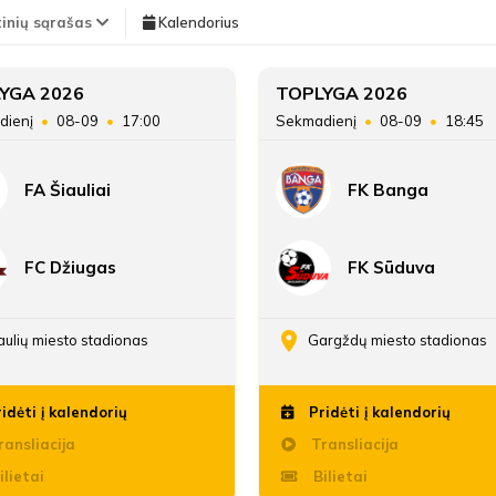
TEISĖJAI
tinių sąrašas
Kalendorius
Vieta lentelėje
YGA 2026
TOPLYGA 2026
dienį
08-09
17:00
Sekmadienį
08-09
18:45
Taškai
FA Šiauliai
FK Banga
Įvarčių skirtumas
FC Džiugas
FK Sūduva
aulių miesto stadionas
Gargždų miesto stadionas
idėti į kalendorių
Pridėti į kalendorių
ansliacija
Transliacija
ilietai
Bilietai