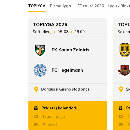
ŽAIDĖJAI
FA Tauras
TOPLYGA
Pirma lyga
LFF taurė 2026
Lygų / Rink
FA Tauras
ATSARGINIAI ŽAIDĖJAI
5
TOPLYGA 2026
TOPL
45
Šeštadienį
08-08
19:00
Sekma
15
FK Kauno Žalgiris
29:47
FC Hegelmann
enos
Dariaus ir Girėno stadionas
Ši
Pridėti į kalendorių
Pr
Transliacija
Tr
Bilietai
B