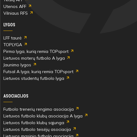
kėlinys
Utenos AFF
Vilniaus RFS
Tajus
LYGOS
Rudeckis
LFF taurė
TOPLYGA
38'
Pirma lyga, kurią remia TOPsport
min
Lietuvos moterų futbolo A lyga
Jaunimo lygos
Futsal A lyga, kurią remia TOPsport
Lietuvos studentų futbolo lyga
Tajus
ASOCIACIJOS
Rudeckis
Futbolo trenerių rengimo asociacija
38'
Lietuvos futbolo klubų asociacija A lyga
min
Lietuvos futbolo klubų sąjunga
Lietuvos futbolo teisėjų asociacija
Lietuvos masinio futbolo asociacija