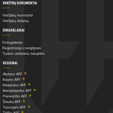
VARŽYBŲ DOKUMENTAI
35'
Varžybų nuostatai
min
Varžybų dalyvių
ŽINIASKLAIDAI
Kęstutis
Čiapas
Fotogalerija
Registracija į rungtynes
Turinio viešinimo taisyklės
REGIONAI
35'
min
Alytaus AFF
Kauno AFF
Klaipėdos AFF
Kęstutis
Marijampolės AFF
Čiapas
Panevėžio AFF
Šiaulių AFF
Tauragės AFF
Antras
Telšių AFF