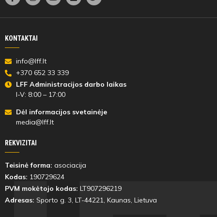
Kęstutis
Čiapas
KONTAKTAI
35'
min
info@lff.lt
+370 652 33 339
LFF Administracijos darbo laikas
I-V: 8:00 – 17:00
Dėl informacijos svetainėje
media@lff.lt
35'
min
REKVIZITAI
Teisinė forma:
asociacija
Kęstutis
Kodas:
190729624
Čiapas
PVM mokėtojo kodas:
LT907296219
Adresas:
Sporto g. 3, LT-
44221
, Kaunas, Lietuva