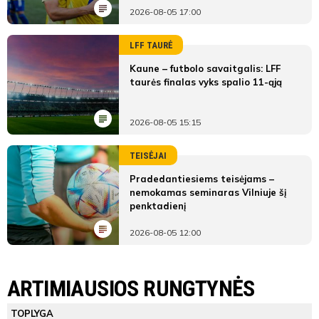
2026-08-05 17:00
LFF TAURĖ
Kaune – futbolo savaitgalis: LFF
taurės finalas vyks spalio 11-ąją
2026-08-05 15:15
TEISĖJAI
Pradedantiesiems teisėjams –
nemokamas seminaras Vilniuje šį
penktadienį
2026-08-05 12:00
LYGOS STATISTIKA
FK Banga
Klaipėdos FM B
ARTIMIAUSIOS RUNGTYNĖS
Pirmas
FK
Klaipėdos
ŽAIDĖJAI
TEISĖJAI
ŽAIDĖJAI
TOPLYGA
kėlinys
Banga
FM B