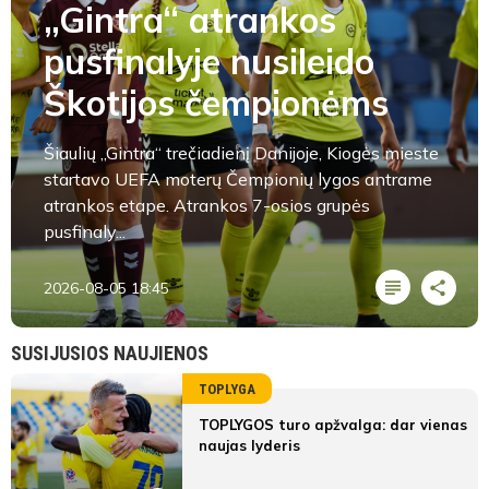
„Gintra“ atrankos
pusfinalyje nusileido
Škotijos čempionėms
Šiaulių „Gintra“ trečiadienį Danijoje, Kiogės mieste
startavo UEFA moterų Čempionių lygos antrame
atrankos etape. Atrankos 7-osios grupės
pusfinaly...
2026-08-05 18:45
SUSIJUSIOS NAUJIENOS
TOPLYGA
TOPLYGOS turo apžvalga: dar vienas
naujas lyderis