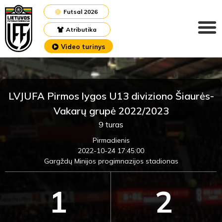
Futsal 2026
Atributika
Video turinys
LVJUFA Pirmos lygos U13 diviziono Šiaurės-
Vakarų grupė 2022/2023
9 turas
Pirmadienis
2022-10-24 17:45:00
Gargždų Minijos progimnazijos stadionas
1
2