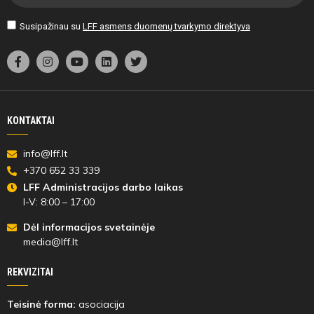
Susipažinau su
LFF asmens duomenų tvarkymo direktyva
KONTAKTAI
info@lff.lt
+370 652 33 339
LFF Administracijos darbo laikas
I-V: 8:00 – 17:00
Dėl informacijos svetainėje
media@lff.lt
REKVIZITAI
Teisinė forma:
asociacija