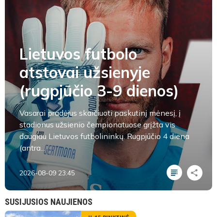
Lietuvos futbolo
atstovai užsienyje
(rugpjūčio 3-9 dienos)
Vasarai pradėjus skaičiuoti paskutinį mėnesį, į
stadionus užsienio čempionatuose grįžta vis
daugiau Lietuvos futbolininkų. Rugpjūčio 4 diena
(antra...
2026-08-09 23:45
SUSIJUSIOS NAUJIENOS