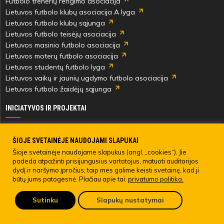
Futbolo trenerių rengimo asociacija
Lietuvos futbolo klubų asociacija A lyga
Lietuvos futbolo klubų sąjunga
Lietuvos futbolo teisėjų asociacija
Lietuvos masinio futbolo asociacija
Lietuvos moterų futbolo asociacija
Lietuvos studentų futbolo lyga
Lietuvos vaikų ir jaunių ugdymo futbolo asociacija
Lietuvos futbolo žaidėjų sąjunga
INICIATYVOS IR PROJEKTAI
Skautingas Lietuvoje ir užsienyje
Paramos fondai
ŠIOJE SVETAINĖJE NAUDOJAMI SLAPUKAI
Medicinos centras
Šioje svetainėje naudojame slapukus (angl. „cookies“). Jie
padeda atpažinti prisijungusius vartotojus, matuoti auditorijos
Live Your Goals
dydį ir naršymo įpročius; taip mes galime keisti svetainę, kad ji
būtų jums patogesnė. Plačiau apie tai:
privatumo politika.
© 2022 LIETUVOS FUTBOLO FEDERACIJA. Visos teisės saugomos.
Sutinku
Slapukų nustatymai
Pateikti anoniminį skundą
LFF asmens duomenų tvarkymo direktyva