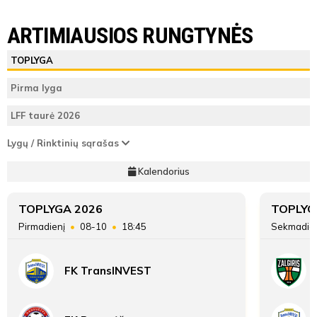
LYGOS STATISTIKA
FK Jonava
FA Panevėžys-PRSSG
ARTIMIAUSIOS RUNGTYNĖS
Varžybų
ŽAIDĖJAI
TEISĖJAI
ŽAIDĖJAI
TOPLYGA
pabaiga
FK Jonava
Vieta lentelėje
Pirma lyga
ATSARGINIAI ŽAIDĖJAI
ATSARGINIAI ŽAIDĖJAI
Taškai
LFF taurė 2026
FA Panevėžys-PRSSG
Lygų / Rinktinių sąrašas
Įvarčių skirtumas
Kalendorius
TOPLYGA 2026
TOPLYG
Pirmadienį
08-10
18:45
Sekmadie
FK TransINVEST