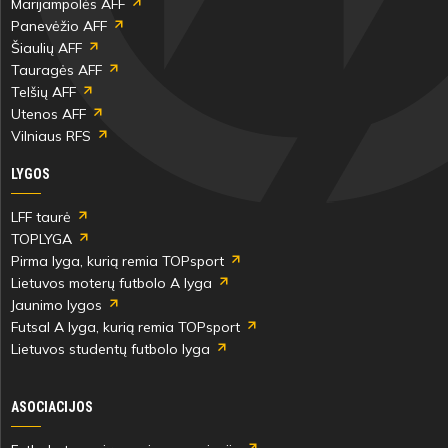
Marijampolės AFF
Panevėžio AFF
Šiaulių AFF
Tauragės AFF
Telšių AFF
Utenos AFF
Vilniaus RFS
LYGOS
LFF taurė
TOPLYGA
Pirma lyga, kurią remia TOPsport
Lietuvos moterų futbolo A lyga
Jaunimo lygos
Futsal A lyga, kurią remia TOPsport
Lietuvos studentų futbolo lyga
ASOCIACIJOS