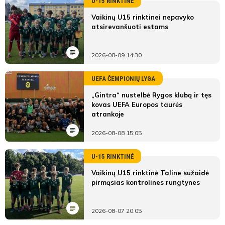
U-15 RINKTINĖ
Vaikinų U15 rinktinei nepavyko
atsirevanšuoti estams
2026-08-09 14:30
UEFA ČEMPIONIŲ LYGA
„Gintra“ nustelbė Rygos klubą ir tęs
kovas UEFA Europos taurės
atrankoje
2026-08-08 15:05
U-15 RINKTINĖ
Vaikinų U15 rinktinė Taline sužaidė
pirmąsias kontrolines rungtynes
2026-08-07 20:05