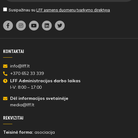
Susipažinau su
LFF asmens duomenų tvarkymo direktyva
28'
min
KONTAKTAI
info@lff.lt
28'
+370 652 33 339
min
LFF Administracijos darbo laikas
I-V: 8:00 – 17:00
Grecia
Dėl informacijos svetainėje
Inmaculada
media@lff.lt
Lavieri
Torres
REKVIZITAI
Teisinė forma:
asociacija
Antras