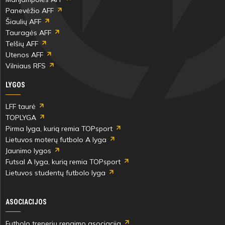
Panevėžio AFF
Šiaulių AFF
Tauragės AFF
Telšių AFF
38'
Utenos AFF
min
Vilniaus RFS
LYGOS
Roma
Nedzinskė
LFF taurė
TOPLYGA
Pirma lyga, kurią remia TOPsport
Lietuvos moterų futbolo A lyga
Jaunimo lygos
41'
Futsal A lyga, kurią remia TOPsport
min
Lietuvos studentų futbolo lyga
ASOCIACIJOS
Auksė
Eidukaitytė
Futbolo trenerių rengimo asociacija