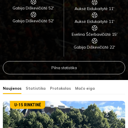
Gabija Diškevičiūtė 52'
Auksė Eidukaitytė 11'
Gabija Diškevičiūtė 52'
Auksė Eidukaitytė 11'
Evelina Ščerbavičiūtė 15'
Gabija Diškevičiūtė 22'
Pilna statistika
Naujienos
Statistika
Protokolas
Mačo eiga
U-15 RINKTINĖ