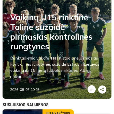
Vaikinų U15 rinktinė
Taline sužaidė
pirmąsias kontrolines
rungtynes
Penktadienio vakare TNTK stadione pirmąsias
kontrolines rungtynes sužaidė Estijos ir Lietuvos
vaikinų iki 15 metų futbolo rinktinės. Abiejų
rinktin...
2026-08-07 20:05
SUSIJUSIOS NAUJIENOS
UEFA VARŽYBOS