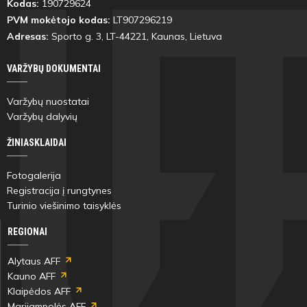
Kodas:
190729624
kėlinys
PVM mokėtojo kodas:
LT907296219
Adresas:
Sporto g. 3, LT-
44221
, Kaunas, Lietuva
VARŽYBŲ DOKUMENTAI
38'
min
Varžybų nuostatai
Varžybų dalyvių
Roma
ŽINIASKLAIDAI
Nedzinskė
Fotogalerija
Registracija į rungtynes
Turinio viešinimo taisyklės
38'
REGIONAI
min
Alytaus AFF
Kauno AFF
Roma
Klaipėdos AFF
Nedzinskė
Marijampolės AFF