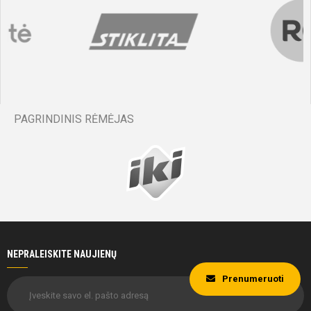
Ieva
Žakelytė
Grecia
Inmaculada
Lavieri
PAGRINDINIS RĖMĖJAS
Torres
28'
min
NEPRALEISKITE NAUJIENŲ
Grecia
Inmaculada
Prenumeruoti
Lavieri
Torres