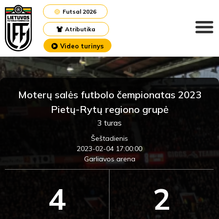
Futsal 2026
Atributika
Video turinys
Moterų salės futbolo čempionatas 2023
Pietų-Rytų regiono grupė
3 turas
Šeštadienis
2023-02-04 17:00:00
Garliavos arena
4
2