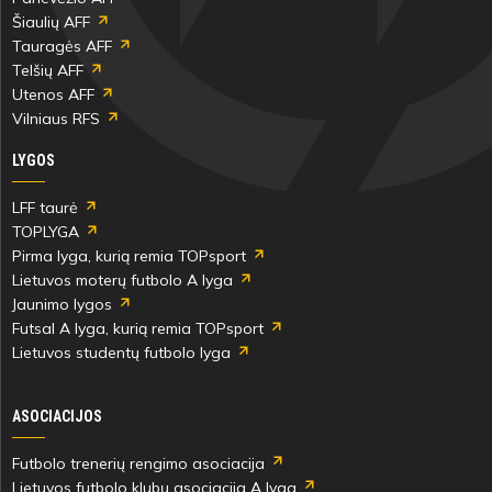
Šiaulių AFF
Tauragės AFF
Telšių AFF
Utenos AFF
Vilniaus RFS
LYGOS
LFF taurė
TOPLYGA
Pirma lyga, kurią remia TOPsport
Lietuvos moterų futbolo A lyga
Jaunimo lygos
Futsal A lyga, kurią remia TOPsport
Lietuvos studentų futbolo lyga
ASOCIACIJOS
Futbolo trenerių rengimo asociacija
Lietuvos futbolo klubų asociacija A lyga