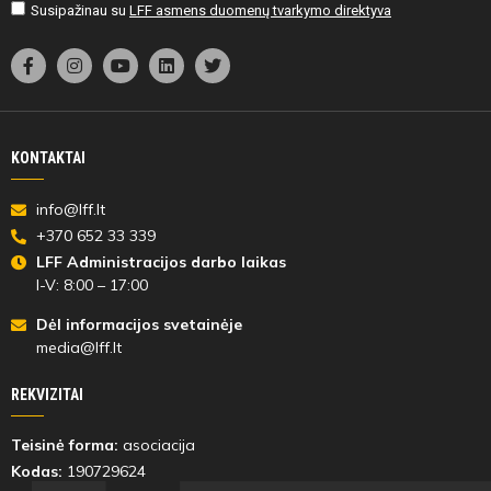
Susipažinau su
LFF asmens duomenų tvarkymo direktyva
KONTAKTAI
info@lff.lt
+370 652 33 339
LFF Administracijos darbo laikas
I-V: 8:00 – 17:00
Dėl informacijos svetainėje
media@lff.lt
REKVIZITAI
Teisinė forma:
asociacija
Kodas:
190729624