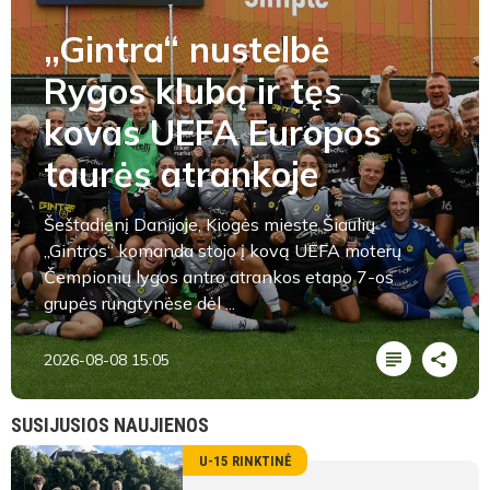
„Gintra“ nustelbė
Rygos klubą ir tęs
kovas UEFA Europos
taurės atrankoje
Šeštadienį Danijoje, Kiogės mieste Šiaulių
„Gintros“ komanda stojo į kovą UEFA moterų
Čempionių lygos antro atrankos etapo 7-os
grupės rungtynėse dėl ...
2026-08-08 15:05
SUSIJUSIOS NAUJIENOS
U-15 RINKTINĖ