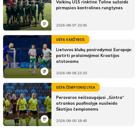
Vaikinų U15 rinktinė Taline sužaidė
pirmąsias kontrolines rungtynes
2026-08-07 20:05
UEFA VARŽYBOS
Lietuvos klubų pasirodymai Europoje:
patirti pralaimėjimai Kroatijos
atstovams
2026-08-06 23:30
UEFA ČEMPIONIŲ LYGA
Persvaros neišsaugojusi „Gintra“
atrankos pusfinalyje nusileido
Škotijos čempionėms
2026-08-05 18:45
LYGOS STATISTIKA