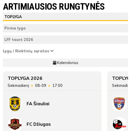
MFA Bitės
FK Ataka
ARTIMIAUSIOS RUNGTYNĖS
Varžybų
ŽAIDĖJAI
TEISĖJAI
ŽAIDĖJAI
TOPLYGA
pabaiga
MFA Bitės
Vieta lentelėje
Pirma lyga
ATSARGINIAI ŽAIDĖJAI
ATSARGINIAI ŽAIDĖJAI
Taškai
LFF taurė 2026
FK Ataka
Lygų / Rinktinių sąrašas
Įvarčių skirtumas
Kalendorius
TOPLYGA 2026
TOPLYG
Sekmadienį
08-09
17:00
Sekmadie
FA Šiauliai
FC Džiugas