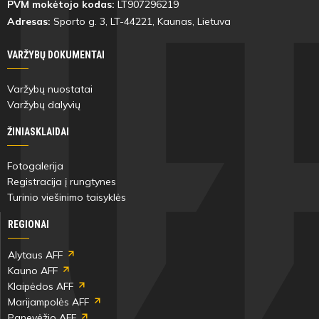
PVM mokėtojo kodas:
LT907296219
Adresas:
Sporto g. 3, LT-
44221
, Kaunas, Lietuva
VARŽYBŲ DOKUMENTAI
Varžybų nuostatai
Varžybų dalyvių
ŽINIASKLAIDAI
Fotogalerija
Registracija į rungtynes
Turinio viešinimo taisyklės
REGIONAI
Alytaus AFF
Kauno AFF
Klaipėdos AFF
Marijampolės AFF
Panevėžio AFF