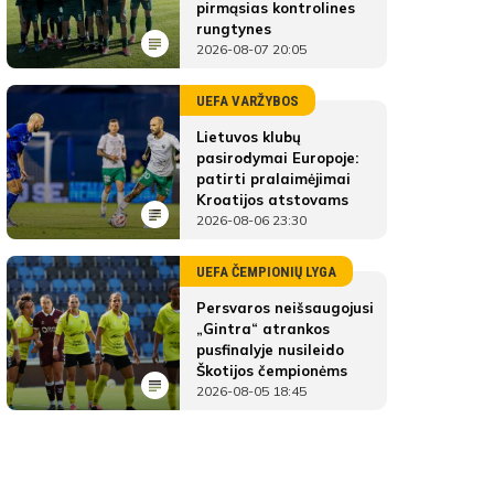
pirmąsias kontrolines
rungtynes
2026-08-07 20:05
UEFA VARŽYBOS
Lietuvos klubų
pasirodymai Europoje:
patirti pralaimėjimai
Kroatijos atstovams
2026-08-06 23:30
UEFA ČEMPIONIŲ LYGA
Persvaros neišsaugojusi
„Gintra“ atrankos
pusfinalyje nusileido
Škotijos čempionėms
2026-08-05 18:45
FK