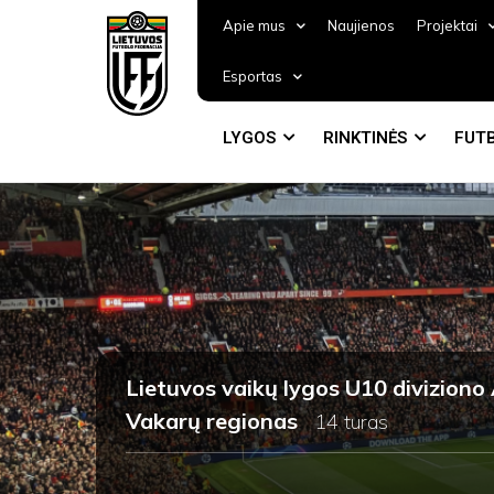
Apie mus
Naujienos
Projektai
Esportas
LYGOS
RINKTINĖS
FUTB
Lietuvos vaikų lygos U10 divizion
Vakarų regionas
14 turas