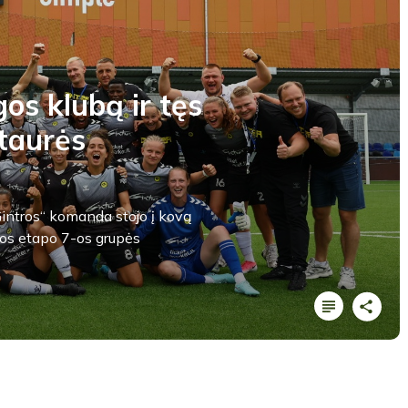
os klubą ir tęs
taurės
Gintros“ komanda stojo į kovą
os etapo 7-os grupės
LYGOS STATISTIKA
Varžybų pabaiga