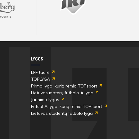
Visos artimiausios rungtynės ir rezultatai
Visos artimiausios rungtynės ir rezultatai
Visos artimiausios rungtynės ir rezultatai
Visos artimiausios rungtynės ir rezultatai
Visos artimiausios rungtynės ir rezultatai
Visos artimiausios rungtynės ir rezultatai
LYGOS
LFF taurė
TOPLYGA
Pirma lyga, kurią remia TOPsport
Lietuvos moterų futbolo A lyga
Jaunimo lygos
Futsal A lyga, kurią remia TOPsport
Lietuvos studentų futbolo lyga