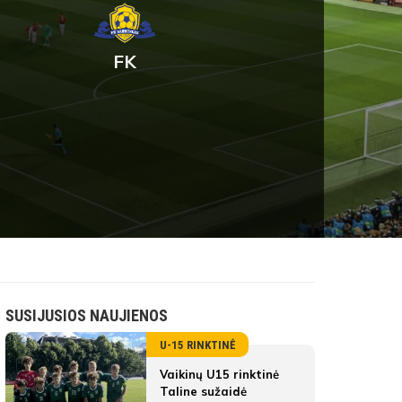
FK
SUSIJUSIOS NAUJIENOS
U-15 RINKTINĖ
Vaikinų U15 rinktinė
Taline sužaidė