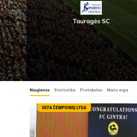
Tauragės SC
Naujienos
Statistika
Protokolas
Mačo eiga
UEFA ČEMPIONIŲ LYGA