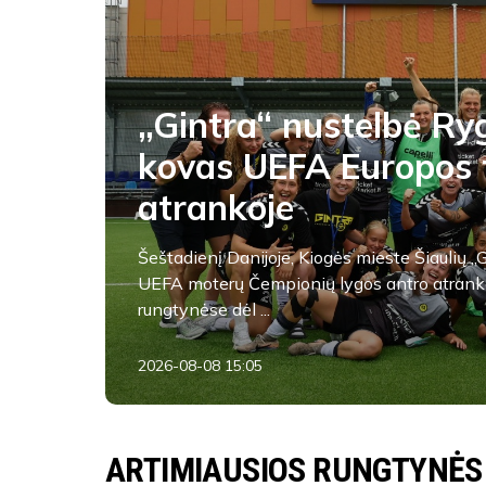
„Gintra“ nustelbė Ryg
kovas UEFA Europos 
atrankoje
Šeštadienį Danijoje, Kiogės mieste Šiaulių „
UEFA moterų Čempionių lygos antro atrank
rungtynėse dėl ...
2026-08-08 15:05
Tauragės SC
ARTIMIAUSIOS RUNGTYNĖS