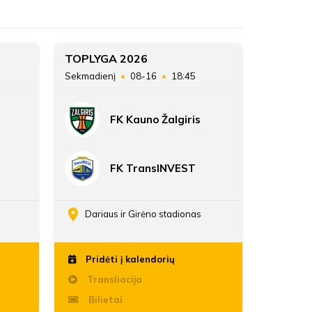
ŽAIDĖJAI
FK Babrungas - Rietavas
FK
9
ATSARGINIAI ŽAIDĖJAI
TOPLYGA 2026
TOPLYG
Sekmadienį
08-16
18:45
Sekmadie
9
FK Kauno Žalgiris
86:160
FK TransINVEST
Dariaus ir Girėno stadionas
FK „Ž
Pridėti į kalendorių
Pridė
Transliacija
Trans
Bilietai
Bili