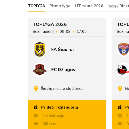
ŽAIDĖJAI
Tauragės SC
TOPLYGA
Pirma lyga
LFF taurė 2026
Lygų / Rink
Tauragės SC
1
ATSARGINIAI ŽAIDĖJAI
TOPLYGA 2026
TOPL
30
Sekmadienį
08-09
17:00
Sekma
54
FA Šiauliai
242:50
FC Džiugas
onas
Šiaulių miesto stadionas
Ga
Pridėti į kalendorių
Pr
Transliacija
Tr
Bilietai
B