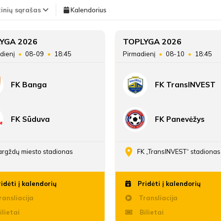
TEISĖJAI
tinių sąrašas
Kalendorius
Vieta lentelėje
YGA 2026
TOPLYGA 2026
dienį
08-09
18:45
Pirmadienį
08-10
18:45
Taškai
FK Banga
FK TransINVEST
Įvarčių skirtumas
FK Sūduva
FK Panevėžys
rgždų miesto stadionas
FK „TransINVEST“ stadionas
idėti į kalendorių
Pridėti į kalendorių
ansliacija
Transliacija
ilietai
Bilietai