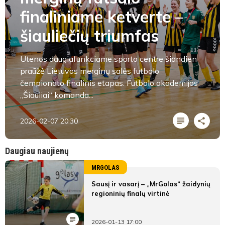
finaliniame ketverte –
šiauliečių triumfas
Utenos daugiafunkciame sporto centre šiandien
praūžė Lietuvos merginų salės futbolo
čempionato finalinis etapas. Futbolo akademijos
„Šiauliai“ komanda...
2026-02-07 20:30
Daugiau naujienų
MRGOLAS
Sausį ir vasarį – „MrGolas“ žaidynių
regioninių finalų virtinė
2026-01-13 17:00