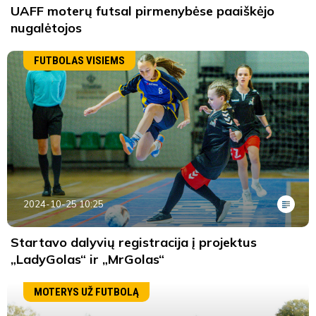
UAFF moterų futsal pirmenybėse paaiškėjo
nugalėtojos
FUTBOLAS VISIEMS
2024-10-25 10:25
Startavo dalyvių registracija į projektus
„LadyGolas“ ir „MrGolas“
MOTERYS UŽ FUTBOLĄ