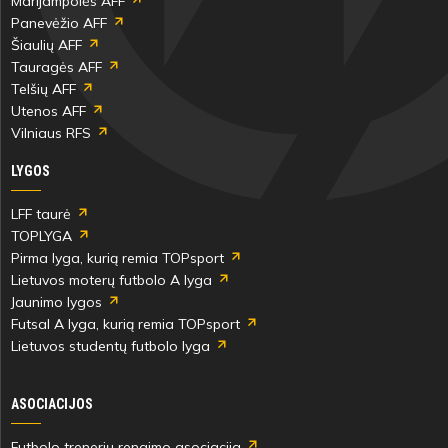
Marijampolės AFF
Panevėžio AFF
Šiaulių AFF
Tauragės AFF
Telšių AFF
Utenos AFF
Vilniaus RFS
LYGOS
LFF taurė
TOPLYGA
Pirma lyga, kurią remia TOPsport
Lietuvos moterų futbolo A lyga
Jaunimo lygos
Futsal A lyga, kurią remia TOPsport
Lietuvos studentų futbolo lyga
ASOCIACIJOS
Futbolo trenerių rengimo asociacija