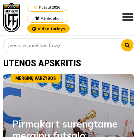
Futsal 2026
Atributika
Video turinys
UTENOS APSKRITIS
MERGINŲ VARŽYBOS
Pirmąkart surengtame
merginų futsalo