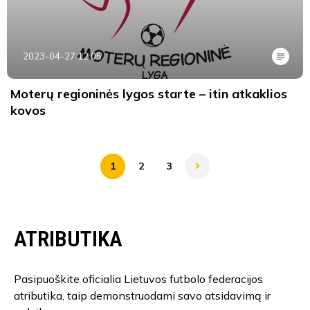
2023-04-27 12:05
Moterų regioninės lygos starte – itin atkaklios
kovos
1
2
3
ATRIBUTIKA
Pasipuoškite oficialia Lietuvos futbolo federacijos
atributika, taip demonstruodami savo atsidavimą ir