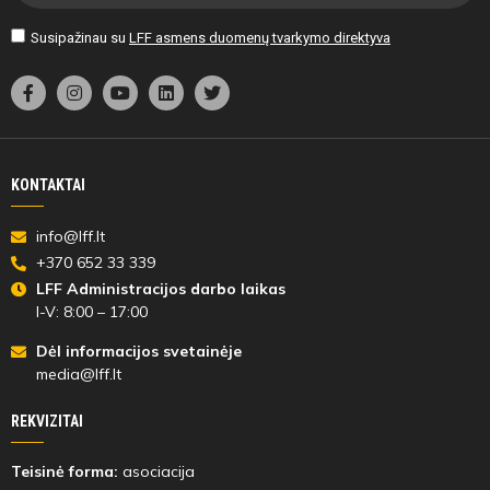
Susipažinau su
LFF asmens duomenų tvarkymo direktyva
KONTAKTAI
info@lff.lt
+370 652 33 339
LFF Administracijos darbo laikas
I-V: 8:00 – 17:00
Dėl informacijos svetainėje
media@lff.lt
REKVIZITAI
Teisinė forma:
asociacija