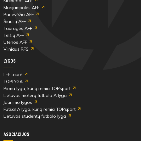
Klaipėdos AFF
Marijampolės AFF
Panevėžio AFF
Šiaulių AFF
Tauragės AFF
Telšių AFF
Utenos AFF
Vilniaus RFS
LYGOS
LFF taurė
TOPLYGA
Pirma lyga, kurią remia TOPsport
Lietuvos moterų futbolo A lyga
Jaunimo lygos
Futsal A lyga, kurią remia TOPsport
Lietuvos studentų futbolo lyga
ASOCIACIJOS