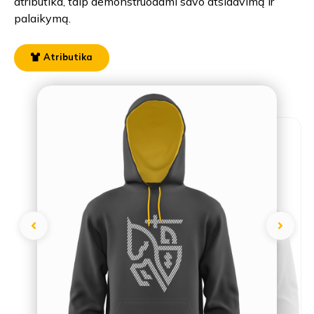
atributika, taip demonstruodami savo atsidavimą ir
palaikymą.
Atributika