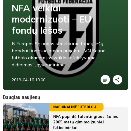
NFA veiklai
modernizuoti – EU
fondų lėšos
Iš Europos Sąjungos struktūrinių fondų lėšų
bendrai finansuojamam projektui „VšĮ Kauno
futbolo akademijos veiklos efektyvumo
didinimas“ įgyvendinimui ...
2019-04-16 10:00
Daugiau naujienų
NACIONALINĖ FUTBOLO AKADEMIJA
NFA papildė talentingiausi šalies
2005 metų gimimo jaunieji
futbolininkai