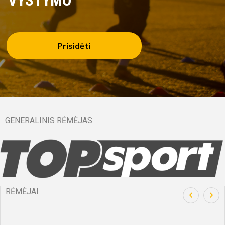
VYSTYMO
Prisidėti
GENERALINIS RĖMĖJAS
RĖMĖJAI