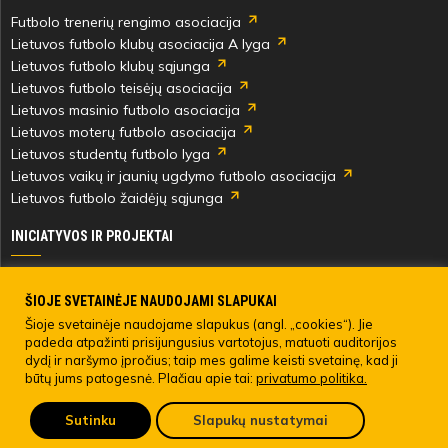
Futbolo trenerių rengimo asociacija
Lietuvos futbolo klubų asociacija A lyga
Lietuvos futbolo klubų sąjunga
Lietuvos futbolo teisėjų asociacija
Lietuvos masinio futbolo asociacija
Lietuvos moterų futbolo asociacija
Lietuvos studentų futbolo lyga
Lietuvos vaikų ir jaunių ugdymo futbolo asociacija
Lietuvos futbolo žaidėjų sąjunga
INICIATYVOS IR PROJEKTAI
Skautingas Lietuvoje ir užsienyje
Paramos fondai
ŠIOJE SVETAINĖJE NAUDOJAMI SLAPUKAI
Medicinos centras
Šioje svetainėje naudojame slapukus (angl. „cookies“). Jie
padeda atpažinti prisijungusius vartotojus, matuoti auditorijos
Live Your Goals
dydį ir naršymo įpročius; taip mes galime keisti svetainę, kad ji
būtų jums patogesnė. Plačiau apie tai:
privatumo politika.
© 2022 LIETUVOS FUTBOLO FEDERACIJA. Visos teisės saugomos.
Sutinku
Slapukų nustatymai
Pateikti anoniminį skundą
LFF asmens duomenų tvarkymo direktyva