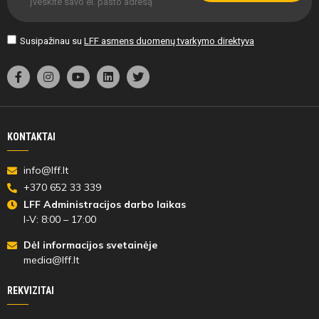
Susipažinau su
LFF asmens duomenų tvarkymo direktyva
KONTAKTAI
info@lff.lt
+370 652 33 339
LFF Administracijos darbo laikas
I-V: 8:00 – 17:00
Dėl informacijos svetainėje
media@lff.lt
REKVIZITAI