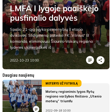
LMFA I lygoje paaiškėjo
pusfinalio dalyvės
Spalio 21-ąją įvyko pirmenybių II etapo
dvikovos. Staigmeną pateikė FK „Vilnius“ B
komanda, eliminavusi Šiaurės-Vakarų regiono
lyderes ukmergiškes iš ...
2022-10-23 10:00
Daugiau naujienų
MOTERYS UŽ FUTBOLĄ
Moterų regioninės lygos Rytų
regiono varžybos finišavo „Utenio
moterų“ triumfu
2022-09-18 10:00