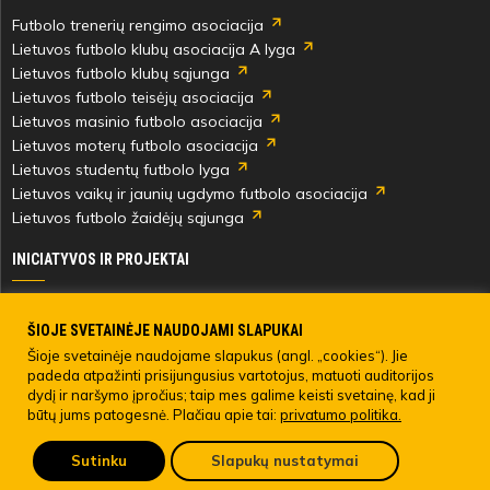
Futbolo trenerių rengimo asociacija
Lietuvos futbolo klubų asociacija A lyga
Lietuvos futbolo klubų sąjunga
Lietuvos futbolo teisėjų asociacija
Lietuvos masinio futbolo asociacija
Lietuvos moterų futbolo asociacija
Lietuvos studentų futbolo lyga
Lietuvos vaikų ir jaunių ugdymo futbolo asociacija
Lietuvos futbolo žaidėjų sąjunga
INICIATYVOS IR PROJEKTAI
Skautingas Lietuvoje ir užsienyje
Paramos fondai
ŠIOJE SVETAINĖJE NAUDOJAMI SLAPUKAI
Medicinos centras
Šioje svetainėje naudojame slapukus (angl. „cookies“). Jie
padeda atpažinti prisijungusius vartotojus, matuoti auditorijos
Live Your Goals
dydį ir naršymo įpročius; taip mes galime keisti svetainę, kad ji
būtų jums patogesnė. Plačiau apie tai:
privatumo politika.
© 2022 LIETUVOS FUTBOLO FEDERACIJA. Visos teisės saugomos.
Sutinku
Slapukų nustatymai
Pateikti anoniminį skundą
LFF asmens duomenų tvarkymo direktyva