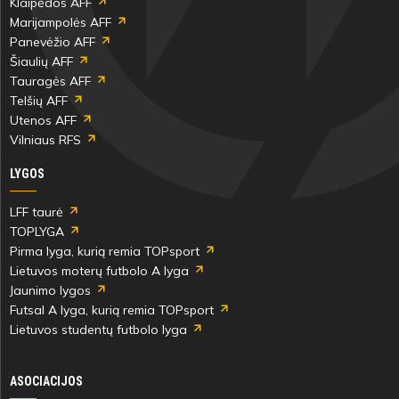
Klaipėdos AFF
Marijampolės AFF
Panevėžio AFF
Šiaulių AFF
Tauragės AFF
Telšių AFF
Utenos AFF
Vilniaus RFS
LYGOS
LFF taurė
TOPLYGA
Pirma lyga, kurią remia TOPsport
Lietuvos moterų futbolo A lyga
Jaunimo lygos
Futsal A lyga, kurią remia TOPsport
Lietuvos studentų futbolo lyga
ASOCIACIJOS