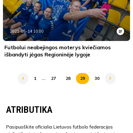
2021-05-14 10:00
Futbolui neabejingos moterys kviečiamos
išbandyti jėgas Regioninėje lygoje
...
1
27
28
29
30
ATRIBUTIKA
Pasipuoškite oficialia Lietuvos futbolo federacijos