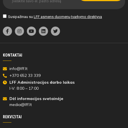
Susipažinau su
LFF asmens duomenų tvarkymo direktyva
KONTAKTAI
info@lff.lt
+370 652 33 339
LFF Administracijos darbo laikas
I-V: 8:00 – 17:00
Dėl informacijos svetainėje
media@lff.lt
REKVIZITAI