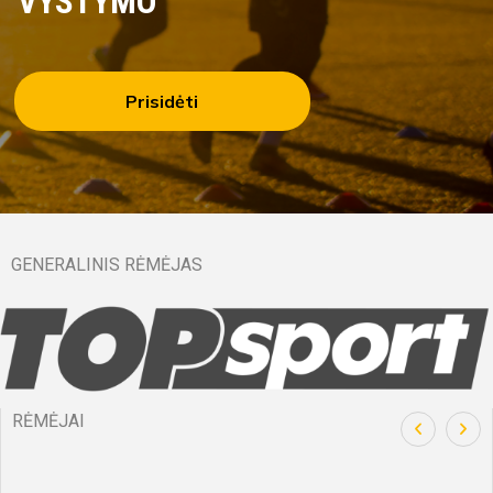
VYSTYMO
Prisidėti
GENERALINIS RĖMĖJAS
RĖMĖJAI