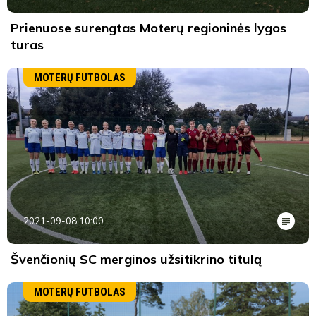
Prienuose surengtas Moterų regioninės lygos
turas
MOTERŲ FUTBOLAS
2021-09-08 10:00
Švenčionių SC merginos užsitikrino titulą
MOTERŲ FUTBOLAS